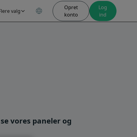
Opret
Log
Flere valg
konto
ind
se vores paneler og