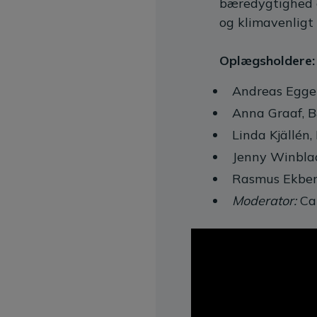
bæredygtighed o
og klimavenligt 
Oplægsholdere:
Andreas Egger
Anna Graaf, B
Linda Kjällén
Jenny Winbla
Rasmus Ekberg
Moderator:
Car