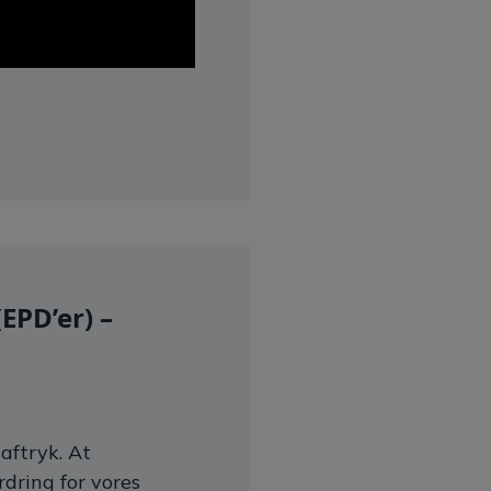
EPD’er) –
aftryk. At
rdring for vores