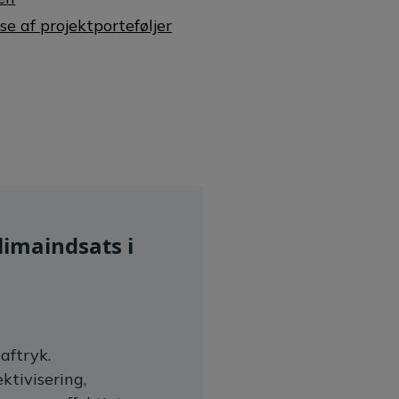
e af projektporteføljer
limaindsats i
aftryk.
ktivisering,