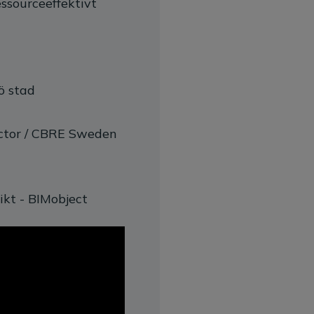
ssourceeffektivt
ö stad
rector / CBRE Sweden
kt - BIMobject