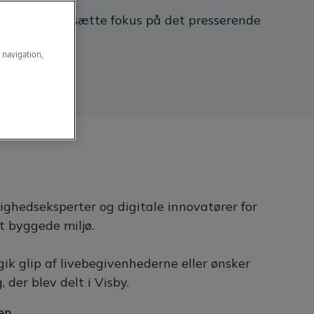
kling, for at sætte fokus på det presserende
e navigation,
ighedseksperter og digitale innovatører for
t byggede miljø.
ik glip af livebegivenhederne eller ønsker
 der blev delt i Visby.
en