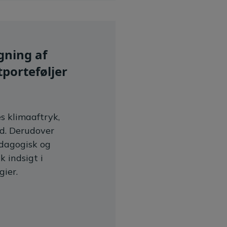
gning af
porteføljer
s klimaaftryk,
ed. Derudover
ædagogisk og
 indsigt i
gier.