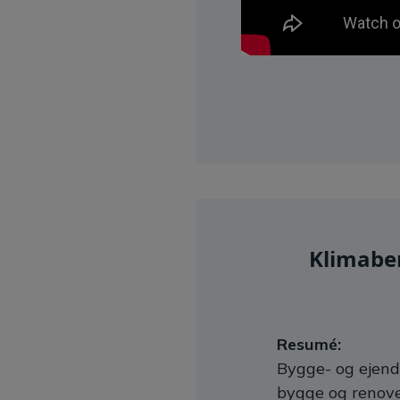
Klimaber
Resumé:
Bygge- og ejend
bygge og renover