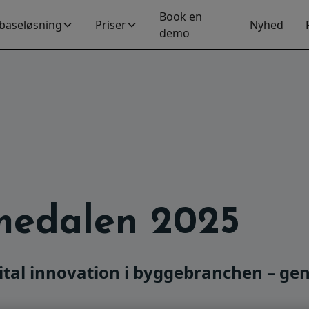
Book en
baseløsning
Priser
Nyhed
demo
medalen 2025
al innovation i byggebranchen – gen