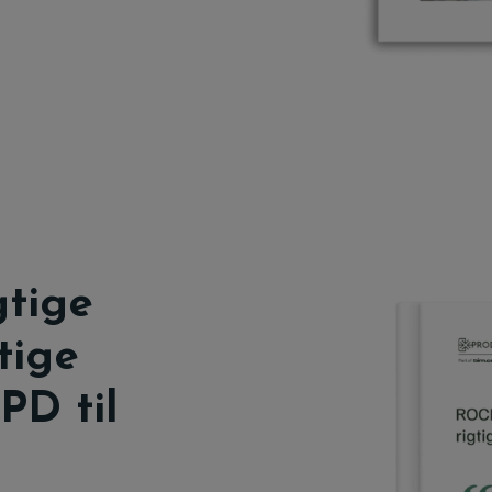
tige
tige
PD til