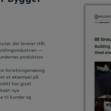
tør, der leverer stål,
stillingsindustrien —
 kundernes produktion.
em forretningsmæssig
et et eksempel på,
odikt har givet
skabt nye
e til kunder og