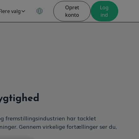
Opret
Log
Flere valg
konto
ind
ygtighed
g fremstillingsindustrien har tacklet
inger. Gennem virkelige fortællinger ser du,