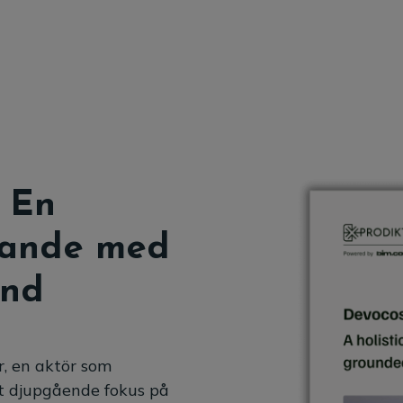
: En
gande med
und
, en aktör som
t djupgående fokus på