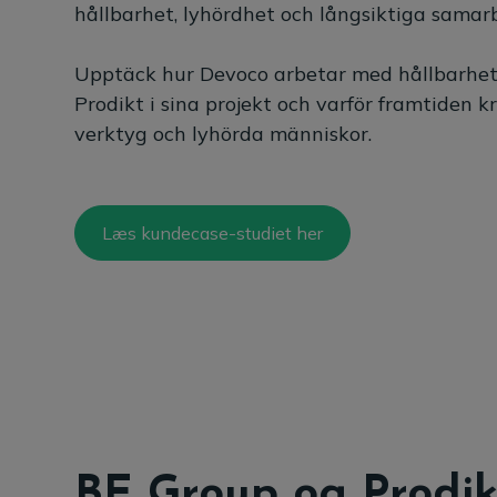
hållbarhet, lyhördhet och långsiktiga samar
Upptäck hur Devoco arbetar med hållbarhet
Prodikt i sina projekt och varför framtiden 
verktyg och lyhörda människor.
Læs kundecase-studiet her
BE Group og Prodik