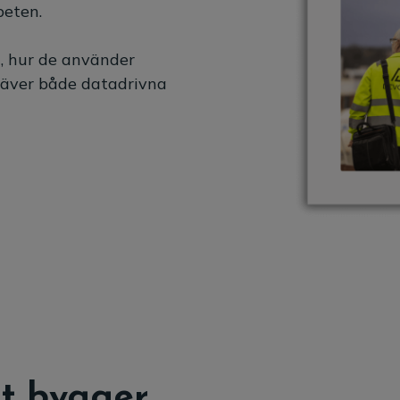
beten.
, hur de använder
kräver både datadrivna
t bygger