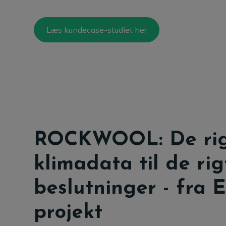
Læs kundecase-studiet her
ROCKWOOL: De rig
klimadata til de rig
beslutninger - fra E
projekt