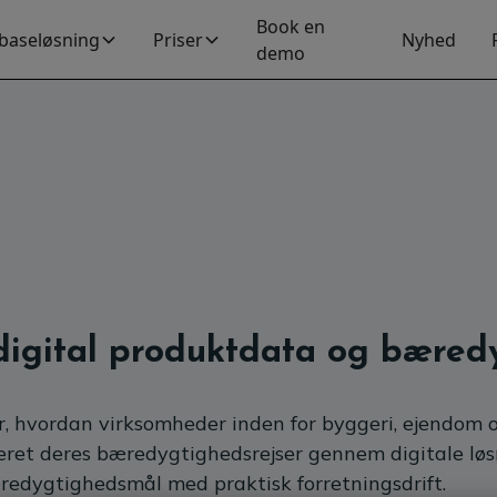
Book en
baseløsning
Priser
Nyhed
demo
 digital produktdata og bæred
r, hvordan virksomheder inden for byggeri, ejendom o
eret deres bæredygtighedsrejser gennem digitale løsn
redygtighedsmål med praktisk forretningsdrift.