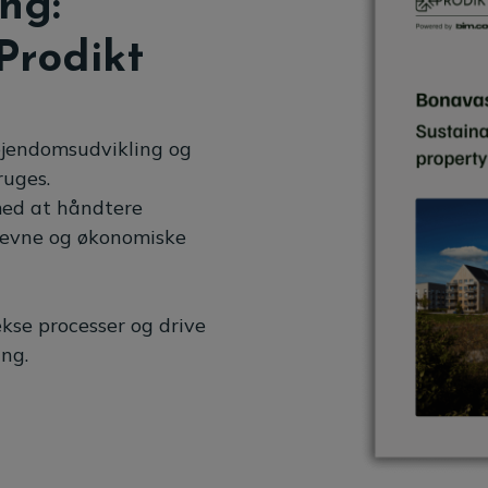
ng:
Prodikt
ejendomsudvikling og
ruges.
med at håndtere
 evne og økonomiske
kse processer og drive
ing.