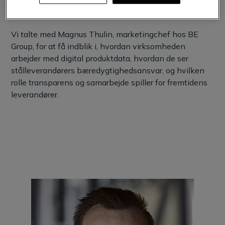
påvirkning og skabe værdi på tværs af værdikæden.
Vi talte med Magnus Thulin, marketingchef hos BE
Group, for at få indblik i, hvordan virksomheden
arbejder med digital produktdata, hvordan de ser
stålleverandørers bæredygtighedsansvar, og hvilken
rolle transparens og samarbejde spiller for fremtidens
leverandører.