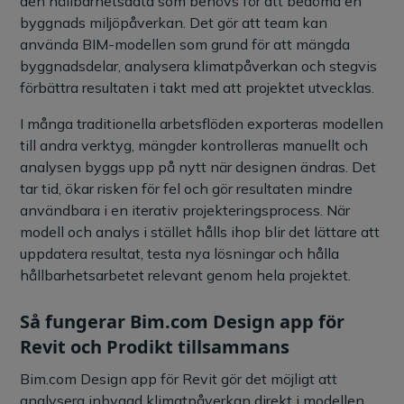
den hållbarhetsdata som behövs för att bedöma en
byggnads miljöpåverkan. Det gör att team kan
använda BIM-modellen som grund för att mängda
byggnadsdelar, analysera klimatpåverkan och stegvis
förbättra resultaten i takt med att projektet utvecklas.
I många traditionella arbetsflöden exporteras modellen
till andra verktyg, mängder kontrolleras manuellt och
analysen byggs upp på nytt när designen ändras. Det
tar tid, ökar risken för fel och gör resultaten mindre
användbara i en iterativ projekteringsprocess. När
modell och analys i stället hålls ihop blir det lättare att
uppdatera resultat, testa nya lösningar och hålla
hållbarhetsarbetet relevant genom hela projektet.
Så fungerar Bim.com Design app för
Revit och Prodikt tillsammans
Bim.com Design app för Revit gör det möjligt att
analysera inbyggd klimatpåverkan direkt i modellen.