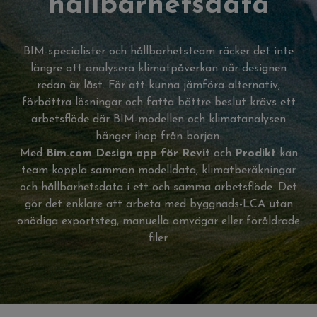
hållbarhetsdata
BIM-specialister och hållbarhetsteam räcker det inte
längre att analysera klimatpåverkan när designen
redan är låst. För att kunna jämföra alternativ,
förbättra lösningar och fatta bättre beslut krävs ett
arbetsflöde där BIM-modellen och klimatanalysen
hänger ihop från början.
Med
Bim.com Design app för Revit
och
Prodikt
kan
team koppla samman modelldata, klimatberäkningar
och hållbarhetsdata i ett och samma arbetsflöde. Det
gör det enklare att arbeta med byggnads-LCA utan
onödiga exportsteg, manuella omvägar eller föråldrade
filer.