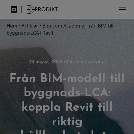
Hem
/
Artiklar
/ Bim.com Academy: Från BIM till
byggnads-LCA i Revit
25 march, 2026 [Bim.com Academy]
Från BIM-modell till
byggnads-LCA:
koppla Revit till
riktig