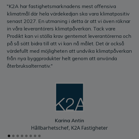
"K2A har fastighetsmarknadens mest offensiva
"V
klimatmål där hela värdekedjan ska vara klimatpositiv
det
senast 2027. En utmaning i detta är att vi även räknar
och
in våra leverantörers klimatpåverkan. Tack vare
by
Prodikt kan vi ställa krav gentemot leverantörerna och
hål
på så sätt bidra till att vi kan nå målet. Det är också
enk
värdefullt med möjligheten att undvika klimatpåverkan
br
från nya byggprodukter helt genom att använda
återbruksalternativ."
Karina Antin
Hållbarhetschef, K2A Fastigheter