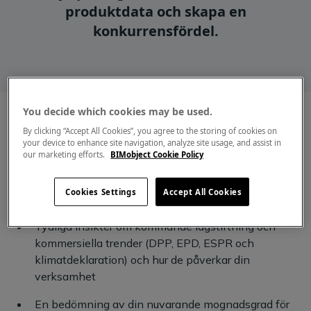
produktdata och skapa en
konkurrensfördel.
You decide which cookies may be used.
By clicking “Accept All Cookies”, you agree to the storing of cookies on
your device to enhance site navigation, analyze site usage, and assist in
our marketing efforts.
BIMobject Cookie Policy
Anmäl dig till en
45-minuters workshop
så får du en
rapport med din unika roadmap för hur du
Cookies Settings
Accept All Cookies
framtidssäkrar din produktdata, inklusive:
Tydliga insikter om kommande lagstiftning och
kommersiella trender (DPP, EPD, ESPR och
klimatdeklaration) och hur de påverkar din
verksamhet
En bedömning av din nuvarande mognadsgrad för