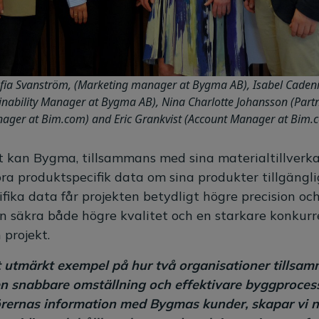
fia Svanström, (Marketing manager at Bygma AB), Isabel Caden
inability Manager at Bygma AB), Nina Charlotte Johansson (Part
ager at Bim.com) and Eric Grankvist (Account Manager at Bim.
kan Bygma, tillsammans med sina materialtillverka
öra produktspecifik data om sina produkter tillgängli
fika data får projekten betydligt högre precision oc
säkra både högre kvalitet och en starkare konkurre
projekt.
 utmärkt exempel på hur två organisationer tillsam
 en snabbare omställning och effektivare byggproces
ernas information med Bygmas kunder, skapar vi n