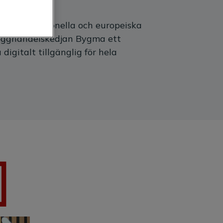
ch både nationella och europeiska
bygghandelskedjan Bygma ett
igitalt tillgänglig för hela