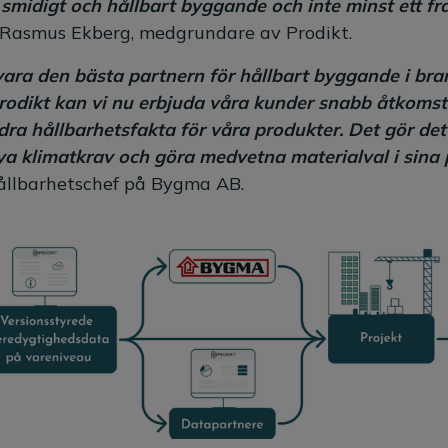
t smidigt och hållbart byggande och inte minst ett f
r Rasmus Ekberg, medgrundare av Prodikt.
 vara den bästa partnern för hållbart byggande i b
dikt kan vi nu erbjuda våra kunder snabb åtkomst till
ra hållbarhetsfakta för våra produkter. Det gör det
a klimatkrav och göra medvetna materialval i sina 
Hållbarhetschef på Bygma AB.