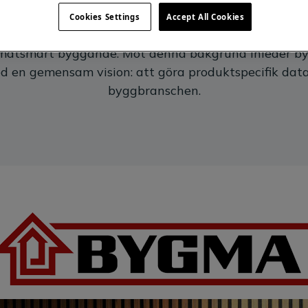
Cookies Settings
Accept All Cookies
 för cirka en femtedel av Sveriges klimatpåverkan, o
limatsmart byggande. Mot denna bakgrund inleder 
en gemensam vision: att göra produktspecifik data d
byggbranschen.