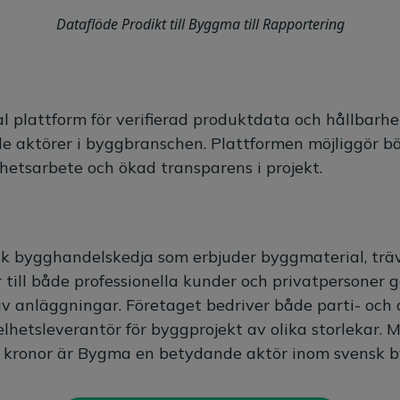
Dataflöde Prodikt till Byggma till Rapportering
al plattform för verifierad produktdata och hållbarh
 aktörer i byggbranschen. Plattformen möjliggör bä
rhetsarbete och ökad transparens i projekt.
k bygghandelskedja som erbjuder byggmaterial, träv
r till både professionella kunder och privatpersoner 
v anläggningar. Företaget bedriver både parti- och 
lhetsleverantör för byggprojekt av olika storlekar.
er kronor är Bygma en betydande aktör inom svensk 