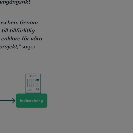
ramgångsrikt
ranschen. Genom
 tillförlitlig
 enklare för våra
projekt,”
säger