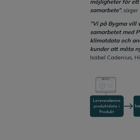
möjligheter för et
samarbete”
, säge
”Vi på Bygma vill
samarbetet med Pro
klimatdata och and
kunder att möta ny
Isabel Cadenius, 