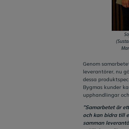
So
(Susta
Man
Genom samarbetet 
leverantörer, nu g
dessa produktspeci
Bygmas kunder kan 
upphandlingar och 
”Samarbetet är ett
och kan bidra till
samman leverantör