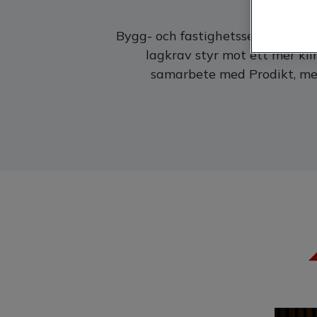
Bygg- och fastighetssektorn står
lagkrav styr mot ett mer k
samarbete med Prodikt, med 