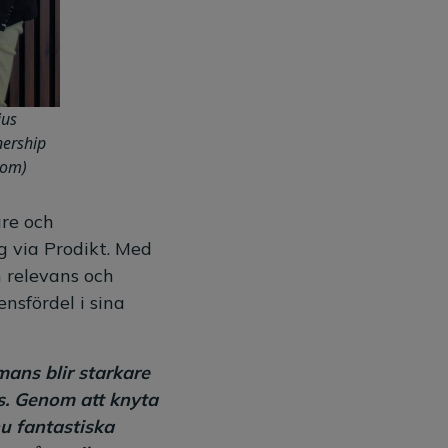
ius
nership
com)
re och
g via Prodikt. Med
h relevans och
nsfördel i sina
mans blir starkare
s. Genom att knyta
u fantastiska