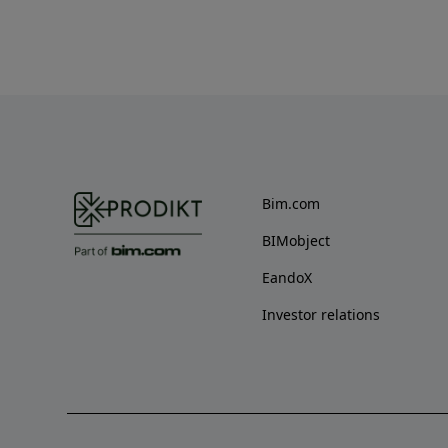
Bim.com
BIMobject
EandoX
Investor relations