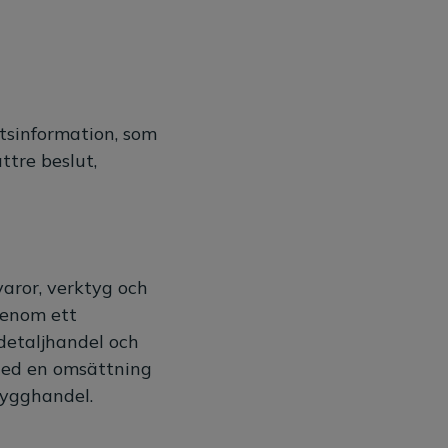
etsinformation, som
ttre beslut,
aror, verktyg och
genom ett
detaljhandel och
 Med en omsättning
bygghandel.